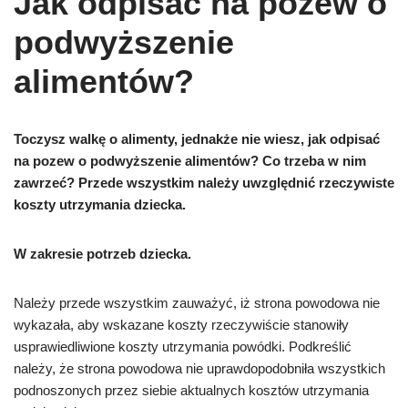
Jak odpisać na pozew o
podwyższenie
alimentów?
Toczysz walkę o alimenty, jednakże nie wiesz, jak odpisać
na pozew o podwyższenie alimentów? Co trzeba w nim
zawrzeć? Przede wszystkim należy uwzględnić rzeczywiste
koszty utrzymania dziecka.
W zakresie potrzeb dziecka.
Nale
ż
y przede wszystkim zauwa
ż
y
ć
, i
ż
strona powodowa nie
wykaza
ł
a, aby wskazane koszty rzeczywi
ś
cie stanowi
ł
y
usprawiedliwione koszty utrzymania powódki. Podkreślić
należy, że strona powodowa nie uprawdopodobniła wszystkich
podnoszonych przez siebie aktualnych kosztów utrzymania