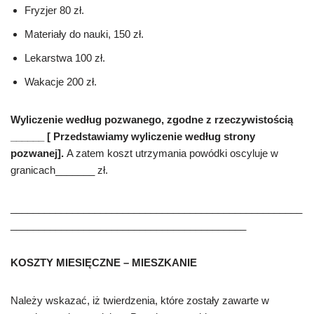
Fryzjer 80 zł.
Materiały do nauki
, 150 z
ł.
Lekarstwa
100 zł.
Wakacje 200 zł.
Wyliczenie według pozwanego
, zgodne z rzecz
ywistością
______ [ Przedstawiamy wyliczenie według strony
pozwanej].
A zatem koszt utrzymania powódki oscyl
uje w
granicach_______ zł.
____________________________________________________
__________________________________________
KOSZTY MIESI
Ę
CZNE – MIESZKANIE
Nale
ż
y
wskazać,
i
ż
twierdzenia, które zosta
ł
y zawarte w