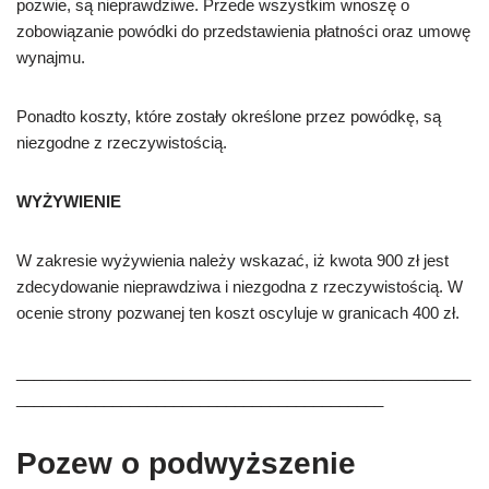
pozwie, s
ą
nieprawdziwe. Przede wszystkim wnosz
ę
o
zobowi
ą
zanie powódki do przedstawienia p
ł
atno
ś
ci oraz umow
ę
wynajmu.
Ponadto koszty, które zosta
ł
y okre
ś
lone przez powódk
ę,
s
ą
niezgodne z rzeczywisto
ś
ci
ą
.
WYŻYWIENIE
W zakresie wy
ż
ywienia nale
ż
y
wskazać,
i
ż
kwota 900 z
ł
jest
zdecydowanie nieprawdziwa i niezgodna z rzeczywisto
ś
ci
ą
. W
ocenie strony pozwanej ten koszt oscyluje w granicach 400 z
ł
.
____________________________________________________
__________________________________________
Pozew o podwyższenie