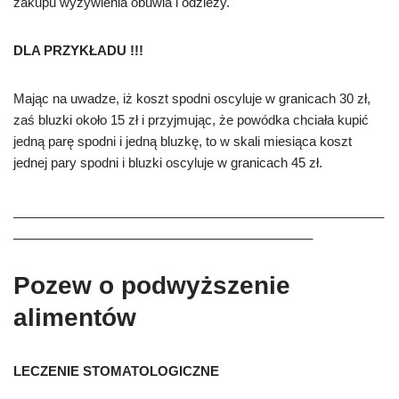
zakupu wy
ż
ywienia obuwia i odzie
ż
y.
DLA PRZYKŁADU !!!
Maj
ą
c na uwadze, i
ż
koszt spodni oscyluje w granicach 30 z
ł,
za
ś
bluzki oko
ł
o 15 z
ł i p
rzyjmuj
ą
c,
ż
e powódka
chcia
ł
a kupi
ć
jedn
ą
par
ę
spodni i jedn
ą
bluzk
ę,
to w skali miesi
ą
ca koszt
jednej pary spodni i bluzki oscyluje w granicach 45 z
ł
.
____________________________________________________
__________________________________________
Pozew o podwyższenie
alimentów
LECZENIE STOMATOLOGICZNE