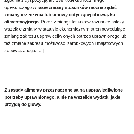
Zgodnie z dyspozycj
ą
art. 138 Kodeksu rodzinnego i
opieku
ń
czego w
razie zmiany stosunków mo
ż
na
żą
da
ć
zmiany orzeczenia lub umowy dotycz
ą
cej obowi
ą
zku
alimentacyjnego.
Przez zmian
ę
stosunków rozumie
ć
nale
ż
y
wszelkie zmiany w statusie ekonomicznym stron powoduj
ą
ce
zmian
ę
zakresu usprawiedliwionych potrzeb uprawnionego lub
te
ż
zmian
ę
zakresu mo
ż
liwo
ś
ci zarobkowych i maj
ą
tkowych
zobowi
ą
zanego. […]
____________________________________________________
__________________________________________
Z zasady alimenty przeznaczone są na usprawiedliwione
potrzeby uprawnionego, a nie na wszelkie wydatki jakie
przyjdą do głowy.
____________________________________________________
__________________________________________