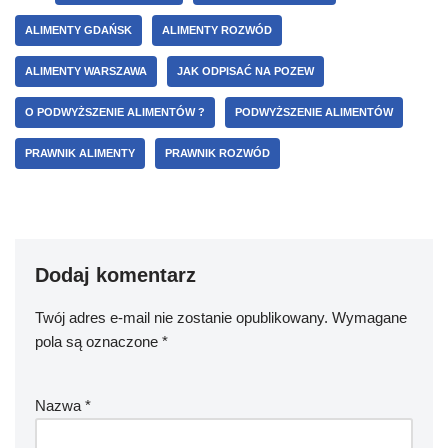
ALIMENTY GDAŃSK
ALIMENTY ROZWÓD
ALIMENTY WARSZAWA
JAK ODPISAĆ NA POZEW
O PODWYŻSZENIE ALIMENTÓW ?
PODWYŻSZENIE ALIMENTÓW
PRAWNIK ALIMENTY
PRAWNIK ROZWÓD
Dodaj komentarz
Twój adres e-mail nie zostanie opublikowany.
Wymagane
pola są oznaczone
*
Nazwa
*