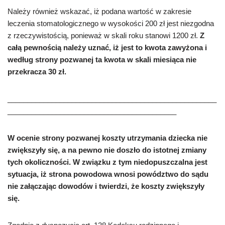
Nale
ż
y równie
ż
wskazać,
i
ż
podana warto
ść
w zakresie
leczenia stomatologicznego w wysoko
ś
ci 200 z
ł
jest niezgodna
z
rzeczywistością,
ponieważ w skali roku stanowi 1200 z
ł
.
Z
ca
łą
pewno
ś
ci
ą
nale
ż
y
uznać,
i
ż
jest to kwota zawy
ż
ona i
wed
ł
ug strony pozwanej ta kwota w skali miesi
ą
ca nie
przekracza 30 z
ł
.
____________________________________________________
__________________________________________
W ocenie strony pozwanej koszty utrzymania dziecka nie
zwi
ę
kszy
ł
y si
ę
, a na pewno nie dosz
ł
o do istotnej zmiany
tych okoliczno
ś
ci. W związku z tym n
iedopuszczalna jest
sytuacja, i
ż
strona powodowa wnosi powództwo do s
ą
du
nie za
łą
czaj
ą
c dowodów
i twierdzi,
ż
e koszty zwi
ę
kszy
ł
y
się
.