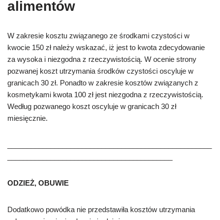
alimentów
W zakresie kosztu zwi
ą
zanego ze
ś
rodkami czysto
ś
ci w
kwocie 150 z
ł
nale
ż
y wskaza
ć,
i
ż
jest to kwota zdecydowanie
za wysoka i niezgodna z rzeczywisto
ś
ci
ą
. W ocenie strony
pozwanej koszt utrzymania
ś
rodków czysto
ś
ci oscyluje w
granicach 30 z
ł
. Ponadto w zakresie kosztów zwi
ą
zanych z
kosmetykami kwota 100 z
ł
jest niezgodna z rzeczywisto
ś
ci
ą
.
Wed
ł
ug pozwanego koszt oscyluje w granicach 30 z
ł
miesi
ę
cznie.
____________________________________________________
__________________________________________
ODZIE
Ż
, OBUWIE
Dodatkowo powódka nie przedstawi
ł
a kosztów utrzymania